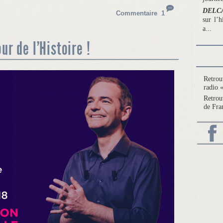
DELC
Commentaire 1
sur l’h
a...
ur de l’Histoire !
Retrou
radio «
Retro
de Fra