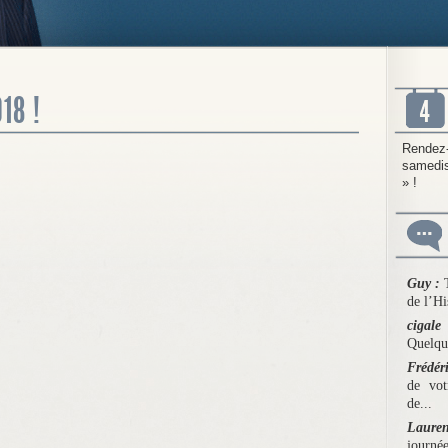
18 !
Rendez
samedis
» !
Guy :
de l’Hi
cigal
Quelqu’
Frédér
de vot
de...
Laure
journée