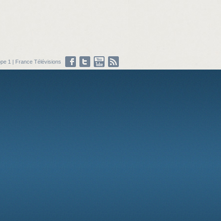
pe 1
|
France Télévisions