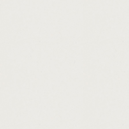
http://mortgage.loan.interest.rates.calculat
http://payday.loan.new.orleans.la.cashadva
http://low.rate.home.loan.calculator.cashad
http://loans.for.title.cashadvance.ga/
http://debt.consolidation.loans.uk.review.c
http://average.home.loan.origination.fee.c
http://home.loans.for.teachers.in.tx.cashad
http://sa.loans.south.africa.cashadvance.ga
http://unsecured.personal.loan.line.of.credi
http://weekly.loan.payment.calculator.cash
http://payday.no.credit.check.online.cashad
http://small.business.loans.in.syracuse.ny.
http://personal.loan.letter.cashadvance.ga/
http://seniors.loans.commonwealth.bank.ca
http://ez.loan.title.loans.cashadvance.ga/
http://best.rate.on.loans.cashadvance.ga/
http://pa.cash.5.payout.cashadvance.ga/
http://looking.for.a.loan.with.no.job.cashad
http://loan.calculator.extra.payment.option
http://online.bad.credit.loans.scams.cashad
http://express.consumer.loans.lancaster.oh
http://washington.state.loan.cashadvance.g
http://best.apr.personal.loan.cashadvance.g
http://i.need.a.car.loan.fast.cashadvance.ga
http://get.a.payday.loan.cashadvance.ga/