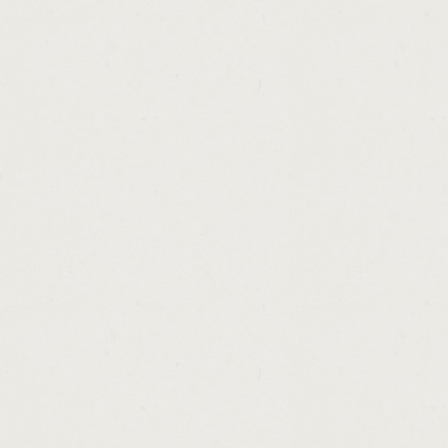
http://low.fee.refinance.loans.cashadvance.
http://what.is.loans.assistant.cashadvance.
http://certified.loan.brokers.cashadvance.ga
http://mortgage.affordability.calculator.fha
http://mortgage.loan.service.fee.cashadvan
http://loans.for.poor.credit.in.augusta.ga.c
http://australian.government.no.interest.lo
http://cash.advance.loans.new.york.cashad
http://bottom.dollar.payday.loan.cashadvanc
http://steps.to.car.loan.cashadvance.ga/
http://where.to.loan.money.in.dubai.cashad
http://federal.loan.interest.deduction.casha
http://action.loan.clarksville.in.cashadvance
http://general.loan.calculator.cashadvance.
http://payday.advance.commercial.cashadv
http://plus.loan.calculator.cashadvance.ga/
http://loans.on.retirement.accounts.cashad
http://can.am.loan.calculator.cashadvance.g
http://tn.loans.inc.cashadvance.ga/
http://las.vegas.loan.processor.jobs.cashad
http://direct.payday.lenders.in.mo.cashadva
http://loan.money.for.bad.credit.cashadvanc
http://loans.for.apartments.cashadvance.ga/
http://amortized.loans.cashadvance.ga/
http://best.unsecured.loans.available.cash