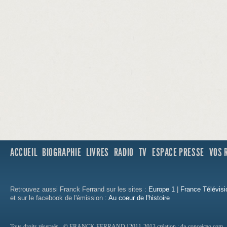
ACCUEIL
BIOGRAPHIE
LIVRES
RADIO
TV
ESPACE PRESSE
VOS 
Retrouvez aussi Franck Ferrand sur les sites :
Europe 1
|
France Télévisi
et sur le facebook de l'émission :
Au coeur de l'histoire
Tous droits réservés - © FRANCK FERRAND | 2011-2013
création : da-conceicao.com