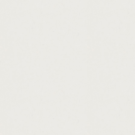
http://payday.loans.unemployed.united.stat
http://203k.rehab.loan.rates.cashadvance.g
http://1.hour.payday.loan.no.faxing.cashadv
http://personal.loans.payment.plans.cashad
http://title.loan.florida.cashadvance.ga/
http://loan.payment.biweekly.cashadvance.g
http://application.for.a.personal.loan.lette
http://first.american.cash.advance.columbu
http://missouri.payday.loan.lenders.cashad
http://titleloanscanada.cashadvance.ga/
http://earn.instant.online.money.cashadvanc
http://easy.ways.to.make.money.from.home.
http://instant.cash.advances.cashadvance.g
http://spring.loans.for.sme.cashadvance.ga/
http://cash.loan.on.sunday.cashadvance.ga/
http://what.is.better.subsidized.or.unsubsi
http://rural.development.loan.arkansas.eligi
http://be.a.loan.officer.from.home.cashadva
http://small.business.loan.in.louisiana.cas
http://california.state.paydays.calendar.ca
http://car.loan.refinance.with.cash.out.cas
http://secured.personal.loan.interest.rate.
http://special.loan.programs.in.california.c
http://payday.express.lavista.cashadvance.
http://conventional.loan.credit.score.requi