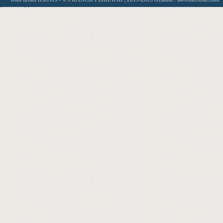
http://1500.loan.no.teletrack.cashadvance.g
http://new.construction.hard.money.lenders
http://payday.loan.company.software.casha
http://how.to.get.a.loan.fast.cashadvance.ga
http://how.to.get.car.loans.with.no.credit.c
http://bad.credit.loans.ripoff.cashadvance.g
http://ny.loan.the.title.company.cashadvanc
http://mortgage.calculator.loan.amortizatio
http://instant.cash.advance.alpena.cashadv
http://shriram.finance.personal.loan.hyder
http://government.employment.credit.loan.
http://how.much.can.i.borrow.home.loan.ca
http://no.interest.loan.rates.cashadvance.ga
http://mortgage.loan.originator.broker.fee
http://applying.for.a.personal.loan.from.di
http://home.loan.interest.rates.in.iowa.cas
http://licensed.money.lender.cashadvance.g
http://payday.loan.online.zane.utah.cashad
http://simple.term.loan.agreement.cashadva
http://who.will.give.me.a.loan.with.bad.cas
http://unsecured.personal.loan.for.bad.cred
http://home.loan.eligibility.criteria.hdfc.ba
http://how.much.does.a.personal.loan.affec
http://quick.no.fax.loan.cashadvance.ga/