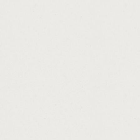
http://am.payday.loan.cashadvance.ga/
http://cash.flow.express.inc.cashadvance.ga
http://cash.advance.direct.lender.cashadva
http://cheque.cashing.centre.nottingham.c
http://loan.max.title.loans.commercial.cash
http://payday.loan.statute.of.limitations.oh
http://payday.loan.unemployment.income.c
http://the.best.internet.personal.loans.cash
http://cbre.national.loan.sales.advisory.gr
http://how.to.earn.easy.money.from.home.c
http://unsecured.loans.no.guarantor.bad.cr
http://repayments.on.car.loan.calculator.ca
http://how.to.get.fast.money.on.mobsters.c
http://pawn.shops.in.florissant.mo.cashadv
http://society.hill.loans.cashadvance.ga/
http://no.money.down.bad.credit.home.loan
http://get.cash.easy.gt5.cashadvance.ga/
http://now.cash.for.gold.cashadvance.ga/
http://car.loan.no.down.payment.dubai.cas
http://we.have.loans.4.u.cashadvance.ga/
http://payday.loan.no.bank.verification.cas
http://payday.loans.colorado.springs.area.
http://unsecured.debt.consolidation.loans.r
http://federal.medical.school.loan.repayme
http://home.repair.loan.and.grant.program.