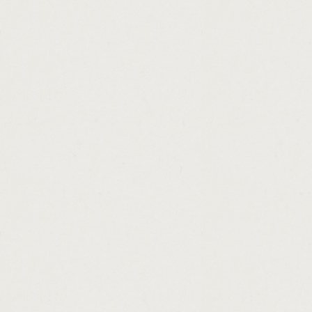
http://how.to.make.money.quick.for.kids.ca
http://personal.loans.that.build.credit.cash
http://cash.in.check.cashadvance.ga/
http://texas.car.title.and.payday.loans.pflug
http://guaranteed.instant.personal.loans.c
http://uk.unsecured.loans.for.bad.credit.ca
http://scooter.loans.online.cashadvance.ga/
http://rural.development.loans.oklahoma.m
http://hope.teacher.scholarship.loan.progra
http://home.loan.for.self.employed.cashadv
http://pay.loan.biweekly.cashadvance.ga/
http://payday.loans.delaware.state.cashadv
http://va.home.loans.for.low.credit.scores.
http://utah.money.loan.center.cashadvance.
http://consolidation.loans.in.lexington.ky.c
http://direct.loans.lenders.bad.credit.casha
http://neopets.easy.money.cheats.cashadva
http://unsecured.personal.loans.fast.appro
http://horses.on.loan.in.scotland.cashadvan
http://unsecured.loans.online.asap.cashadv
http://money.lender.malaysia.cashadvance.
http://looking.for.payday.loan.with.a.conta
http://cash.loan.with.no.credit.checks.nz.c
http://loan.borrowing.tips.cashadvance.ga/
http://cash.now.for.structured.settlements.