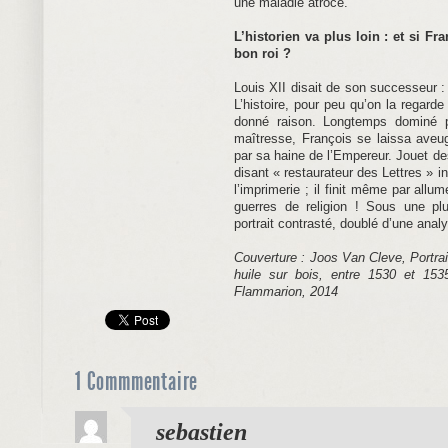
une maladie atroce.
L’historien va plus loin : et si Fra
bon roi ?
Louis XII disait de son successeur :
L’histoire, pour peu qu’on la regarde
donné raison. Longtemps dominé 
maîtresse, François se laissa aveugl
par sa haine de l’Empereur. Jouet des 
disant « restaurateur des Lettres » in
l’imprimerie ; il finit même par allum
guerres de religion ! Sous une plu
portrait contrasté, doublé d’une anal
Couverture : Joos Van Cleve, Portrait
huile sur bois, entre 1530 et 15
Flammarion, 2014
1 Commmentaire
dit :
sebastien