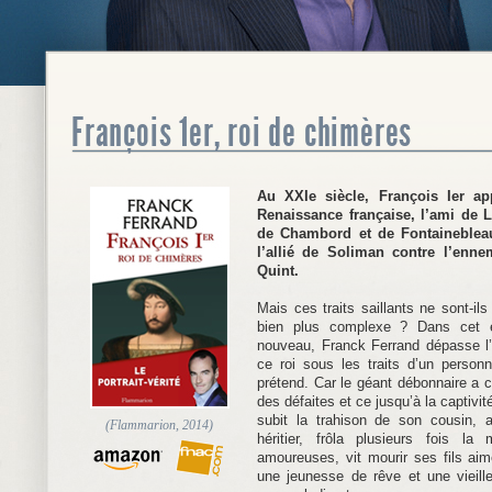
François 1er, roi de chimères
Au XXIe siècle, François Ier a
Renaissance française, l’ami de L
de Chambord et de Fontainebleau
l’allié de Soliman contre l’enn
Quint.
Mais ces traits saillants ne sont-ils
bien plus complexe ? Dans cet e
nouveau, Franck Ferrand dépasse l’
ce roi sous les traits d’un person
prétend. Car le géant débonnaire a
des défaites et ce jusqu’à la captivit
subit la trahison de son cousin,
(Flammarion, 2014)
héritier, frôla plusieurs fois la
amoureuses, vit mourir ses fils a
une jeunesse de rêve et une vieill