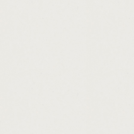
http://bank.aeon.personal.loan.cashadvance
http://personal.loans.available.in.malaysia
http://loan.against.marksheet.in.bhopal.ca
http://best.title.loan.company.in.az.cashadv
http://car.loan.calculator.with.taxes.and.i
http://check.cashing.application.cashadvan
http://consolidate.credit.card.debt.persona
http://refinance.auto.loan.subprime.cashad
http://stanbic.bank.zambia.personal.loans.
http://payday.loan.debt.help.cashadvance.g
http://cash.hard.lender.cashadvance.ga/
http://college.loans.without.fafsa.cashadvan
http://hard.money.loans.for.small.business
http://bank.loan.employment.letter.cashadv
http://loan.personal.tesco.cashadvance.ga/
http://what.is.bplr.in.home.loan.cashadvanc
http://apex.members.loan.modification.cas
http://non.payday.loans.with.bad.credit.cas
http://brand.new.payday.loans.cashadvance
http://money.line.america.cashadvance.ga/
http://loansfast.com.chicago.cashadvance.g
http://text.loans.no.upfront.fees.cashadvanc
http://interest.only.loan.amortization.sche
http://payday.express.in.omaha.cashadvanc
http://illinois.loan.solicitor.license.cashadv