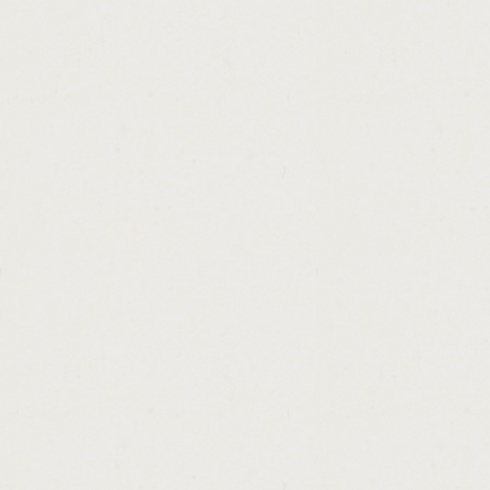
http://bad.credit.startup.loans.for.business
http://car.loans.for.fair.credit.cashadvance.g
http://pay.day.loans.atlanta.ga.cashadvance
http://austin.tx.loan.cashadvance.ga/
http://money.line.history.cashadvance.ga/
http://who.offers.personal.loans.cashadvanc
http://horses.for.loan.share.in.hertfordshir
http://mortgage.loan.brokering.and.lending
http://payday.loan.store.60628.cashadvance
http://making.money.with.runescape.bot.ca
http://free.loan.applications.forms.cashadv
http://30.day.payday.loans.nashville.tn.cas
http://money.shop.uk.store.locator.cashadv
http://home.loan.application.fraud.cashadva
http://personal.money.lending.letter.cashad
http://free.sample.of.loan.application.lette
http://personal.unsecured.loans.mn.cashad
http://making.money.quickly.stock.market.c
http://cash.america.hours.of.operation.orl
http://payday.industry.blog.cashadvance.ga/
http://commercial.real.estate.loans.baltimo
http://fha.mortgage.loan.modification.tips.
http://personal.loans.without.interest.casha
http://prepaid.legal.loan.modification.casha
http://payday.loans.nj.legal.cashadvance.ga