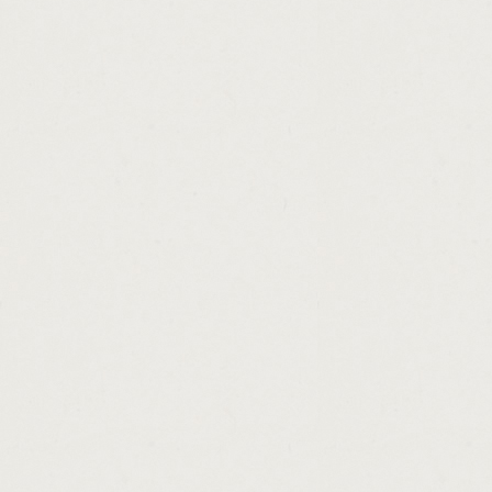
http://special.loan.consolidation.interest.r
http://us.federal.loan.services.cashadvance
http://loans.for.people.with.bad.credit.rati
http://loan.without.security.cashadvance.ga/
http://personal.private.loans.mumbai.casha
http://ohio.cash.assistance.eligibility.casha
http://guaranteed.loans.tenants.cashadvanc
http://online.payday.loans.best.rates.casha
http://personal.loans.6500.cashadvance.ga/
http://best.online.boat.loans.cashadvance.g
http://principal.payment.car.loan.calculator
http://loans.for.ok.credit.cashadvance.ga/
http://connecticut.loan.forgiveness.for.tea
http://loan.modification.hardship.letter.sa
http://instant.payday.loans.uk.direct.lende
http://loans.in.el.paso.cashadvance.ga/
http://best.personal.loan.apr.rates.cashadv
http://conforming.loan.interest.rates.califo
http://loan.mortgage.calculator.with.insura
http://cash.advance.el.cajon.cashadvance.g
http://lending.money.bible.verses.cashadva
http://cash.advance.loans.in.altoona.pa.ca
http://pawn.shops.in.stockbridge.georgia.c
http://carolina.title.loans.spartanburg.sc.c