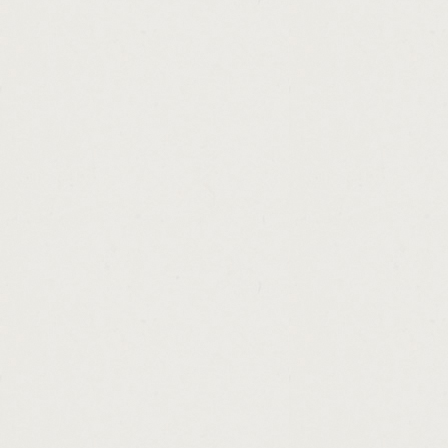
http://mortgage.calculator.loan.amortizatio
http://instant.cash.advance.alpena.cashadv
http://shriram.finance.personal.loan.hyder
http://government.employment.credit.loan.
http://how.much.can.i.borrow.home.loan.ca
http://no.interest.loan.rates.cashadvance.ga
http://mortgage.loan.originator.broker.fee
http://applying.for.a.personal.loan.from.di
http://home.loan.interest.rates.in.iowa.cas
http://licensed.money.lender.cashadvance.g
http://payday.loan.online.zane.utah.cashad
http://simple.term.loan.agreement.cashadva
http://who.will.give.me.a.loan.with.bad.cas
http://unsecured.personal.loan.for.bad.cred
http://home.loan.eligibility.criteria.hdfc.ba
http://how.much.does.a.personal.loan.affec
http://quick.no.fax.loan.cashadvance.ga/
http://payday.loans.unemployed.united.stat
http://203k.rehab.loan.rates.cashadvance.g
http://1.hour.payday.loan.no.faxing.cashadv
http://personal.loans.payment.plans.cashad
http://title.loan.florida.cashadvance.ga/
http://loan.payment.biweekly.cashadvance.g
http://application.for.a.personal.loan.lette
http://first.american.cash.advance.columbu