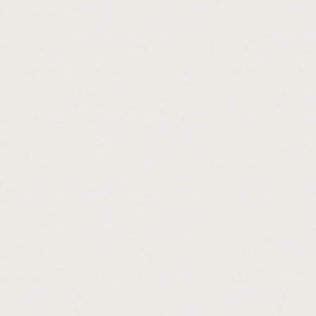
http://payday.loan.store.60628.cashadvance
http://making.money.with.runescape.bot.ca
http://free.loan.applications.forms.cashadv
http://30.day.payday.loans.nashville.tn.cas
http://money.shop.uk.store.locator.cashadv
http://home.loan.application.fraud.cashadva
http://personal.money.lending.letter.cashad
http://free.sample.of.loan.application.lette
http://personal.unsecured.loans.mn.cashad
http://making.money.quickly.stock.market.c
http://cash.america.hours.of.operation.orl
http://payday.industry.blog.cashadvance.ga/
http://commercial.real.estate.loans.baltimo
http://fha.mortgage.loan.modification.tips.
http://personal.loans.without.interest.casha
http://prepaid.legal.loan.modification.casha
http://payday.loans.nj.legal.cashadvance.ga
http://action.payday.loan.address.cashadva
http://payday.loans.in.dallas.75287.cashad
http://business.purchase.loans.cashadvance
http://usda.loan.program.nj.cashadvance.ga
http://paying.off.college.loans.advice.cash
http://cash.loans.in.houston.tx.cashadvance
http://payday.loans.greeley.co.cashadvance
http://term.loan.accordion.cashadvance.ga/