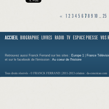
«
1
2
3
4
5
6
7
8
9
10
...
25
ACCUEIL
BIOGRAPHIE
LIVRES
RADIO
TV
ESPACE PRESSE
VOS 
Retrouvez aussi Franck Ferrand sur les sites :
Europe 1
|
France Télévisi
et sur le facebook de l'émission :
Au coeur de l'histoire
Tous droits réservés - © FRANCK FERRAND | 2011-2013
création : da-conceicao.com
http://1500.loan.no.teletrack.cashadvance.g
http://new.construction.hard.money.lenders
http://payday.loan.company.software.casha
http://how.to.get.a.loan.fast.cashadvance.ga
http://how.to.get.car.loans.with.no.credit.c
http://bad.credit.loans.ripoff.cashadvance.g
http://ny.loan.the.title.company.cashadvanc