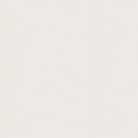
http://payday.loan.debt.help.cashadvance.g
http://cash.hard.lender.cashadvance.ga/
http://college.loans.without.fafsa.cashadvan
http://hard.money.loans.for.small.business
http://bank.loan.employment.letter.cashadv
http://loan.personal.tesco.cashadvance.ga/
http://what.is.bplr.in.home.loan.cashadvanc
http://apex.members.loan.modification.cas
http://non.payday.loans.with.bad.credit.cas
http://brand.new.payday.loans.cashadvance
http://money.line.america.cashadvance.ga/
http://loansfast.com.chicago.cashadvance.g
http://text.loans.no.upfront.fees.cashadvanc
http://interest.only.loan.amortization.sche
http://payday.express.in.omaha.cashadvanc
http://illinois.loan.solicitor.license.cashadv
http://bad.credit.startup.loans.for.business
http://car.loans.for.fair.credit.cashadvance.g
http://pay.day.loans.atlanta.ga.cashadvance
http://austin.tx.loan.cashadvance.ga/
http://money.line.history.cashadvance.ga/
http://who.offers.personal.loans.cashadvanc
http://horses.for.loan.share.in.hertfordshir
http://mortgage.loan.brokering.and.lending