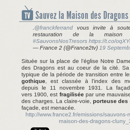
Sauvez la Maison des Dragons 
.
@franckferrand
vous invite à soute
restauration de la maison
#SauvonsNosTresors
https://t.co/oq
— France 2 (@France2tv)
19 Septemb
Située sur la place de l’église Notre Da
des Dragons est au coeur de la cité. Sa t
typique de la période de transition entre 
gothique
, est classée à l’index des m
depuis le 11 novembre 1931. La façad
vers 1900, est
fragilisée
par une mauvaise
des charges. La claire-voie,
porteuse des
façade, est menacée.
http://www.france2.fr/emissions/sauvons-no
maison-des-dragons-cluny