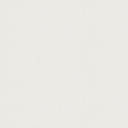
http://unsecured.personal.loan.line.of.credi
http://weekly.loan.payment.calculator.cash
http://payday.no.credit.check.online.cashad
http://small.business.loans.in.syracuse.ny.
http://personal.loan.letter.cashadvance.ga/
http://seniors.loans.commonwealth.bank.ca
http://ez.loan.title.loans.cashadvance.ga/
http://best.rate.on.loans.cashadvance.ga/
http://pa.cash.5.payout.cashadvance.ga/
http://looking.for.a.loan.with.no.job.cashad
http://loan.calculator.extra.payment.option
http://online.bad.credit.loans.scams.cashad
http://express.consumer.loans.lancaster.oh
http://washington.state.loan.cashadvance.g
http://best.apr.personal.loan.cashadvance.g
http://i.need.a.car.loan.fast.cashadvance.ga
http://get.a.payday.loan.cashadvance.ga/
http://am.payday.loan.cashadvance.ga/
http://cash.flow.express.inc.cashadvance.ga
http://cash.advance.direct.lender.cashadva
http://cheque.cashing.centre.nottingham.c
http://loan.max.title.loans.commercial.cash
http://payday.loan.statute.of.limitations.oh
http://payday.loan.unemployment.income.c
http://the.best.internet.personal.loans.cash