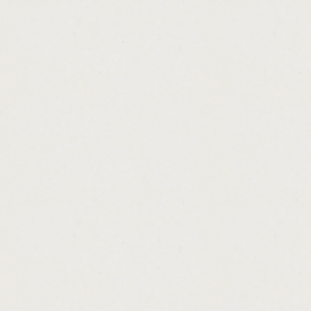
http://cbre.national.loan.sales.advisory.gr
http://how.to.earn.easy.money.from.home.c
http://unsecured.loans.no.guarantor.bad.cr
http://repayments.on.car.loan.calculator.ca
http://how.to.get.fast.money.on.mobsters.c
http://pawn.shops.in.florissant.mo.cashadv
http://society.hill.loans.cashadvance.ga/
http://no.money.down.bad.credit.home.loan
http://get.cash.easy.gt5.cashadvance.ga/
http://now.cash.for.gold.cashadvance.ga/
http://car.loan.no.down.payment.dubai.cas
http://we.have.loans.4.u.cashadvance.ga/
http://payday.loan.no.bank.verification.cas
http://payday.loans.colorado.springs.area.
http://unsecured.debt.consolidation.loans.r
http://federal.medical.school.loan.repayme
http://home.repair.loan.and.grant.program.
http://special.loan.consolidation.interest.r
http://us.federal.loan.services.cashadvance
http://loans.for.people.with.bad.credit.rati
http://loan.without.security.cashadvance.ga/
http://personal.private.loans.mumbai.casha
http://ohio.cash.assistance.eligibility.casha
http://guaranteed.loans.tenants.cashadvanc
http://online.payday.loans.best.rates.casha