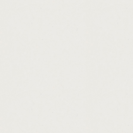
http://bottom.dollar.payday.loan.cashadvanc
http://steps.to.car.loan.cashadvance.ga/
http://where.to.loan.money.in.dubai.cashad
http://federal.loan.interest.deduction.casha
http://action.loan.clarksville.in.cashadvance
http://general.loan.calculator.cashadvance.
http://payday.advance.commercial.cashadv
http://plus.loan.calculator.cashadvance.ga/
http://loans.on.retirement.accounts.cashad
http://can.am.loan.calculator.cashadvance.g
http://tn.loans.inc.cashadvance.ga/
http://las.vegas.loan.processor.jobs.cashad
http://direct.payday.lenders.in.mo.cashadva
http://loan.money.for.bad.credit.cashadvanc
http://loans.for.apartments.cashadvance.ga/
http://amortized.loans.cashadvance.ga/
http://best.unsecured.loans.available.cash
http://mortgage.loan.interest.rates.calculat
http://payday.loan.new.orleans.la.cashadva
http://low.rate.home.loan.calculator.cashad
http://loans.for.title.cashadvance.ga/
http://debt.consolidation.loans.uk.review.c
http://average.home.loan.origination.fee.c
http://home.loans.for.teachers.in.tx.cashad
http://sa.loans.south.africa.cashadvance.ga