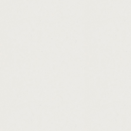
http://loan.for.car.title.in.nc.cashadvance.ga
http://commercial.real.estate.loans.san.di
http://small.business.loan.to.start.law.firm
http://do.banks.give.loans.to.pay.off.credit
http://title.car.loan.houston.cashadvance.ga
http://wisconsin.personal.loans.veterans.c
http://online.money.management.software.
http://loans.bad.credits.cashadvance.ga/
http://borrowing.money.from.401k.for.colle
http://top.subprime.loan.lenders.cashadvan
http://payday.loans.oakland.ca.cashadvance
http://payday.line.of.credit.cashadvance.ga/
http://payday.advance.loans.huntsville.al.c
http://loan.without.credit.rating.cashadvanc
http://how.to.make.money.fast.for.a.kid.cas
http://sbi.interest.rates.on.education.loan
http://funding.loan.international.business.s
http://advance.america.cash.advance.caree
http://how.to.calculate.home.loan.interest.
http://personal.loan.for.under.18.cashadvan
http://right.loan.modification.cashadvance.g
http://personal.loans.in.california.cashadva
http://cash.loan.for.car.title.maryland.cash
http://mobile.text.loans.uk.cashadvance.ga/
http://hard.money.lenders.in.reno.nevada.c