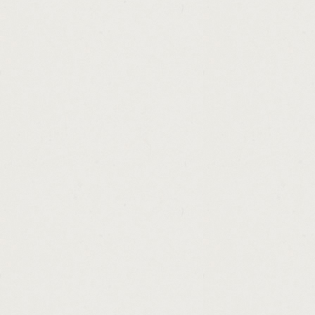
http://using.scholarships.to.pay.off.loans.c
http://credit.payday.loan.yes.cashadvance.g
http://young.farmer.loans.usda.cashadvance
http://payday.wikia.counterfeit.cashadvance
http://payday.loan.payoff.calculator.cashad
http://check.n.cash.ishpeming.cashadvance
http://my.loan.information.cashadvance.ga/
http://is.loan.discount.tax.deductible.casha
http://calculate.auto.loan.with.trade.in.cas
http://discount.payday.loan.cashadvance.ga
http://money.tree.in.tallahassee.cashadvanc
http://loans.repayments.interest.only.casha
http://bank.rates.personal.loans.cashadvan
http://quick.loan.over.the.phone.cashadvanc
http://how.to.find.my.loan.history.cashadvan
http://arkansas.cash.for.gold.cashadvance.g
http://calculate.loan.repayment.and.interes
http://metlife.home.loans.portland.me.cash
http://occ.loan.modification.data.cashadvan
http://cash.advance.santa.barbara.ca.cash
http://unsecured.loan.approval.cashadvance
http://jumbo.loans.in.california.rates.casha
http://commonwealth.bank.personal.loan.re
http://california.loan.and.jewelry.co.inc.ca
http://high.risk.loan.interest.rates.cashadva