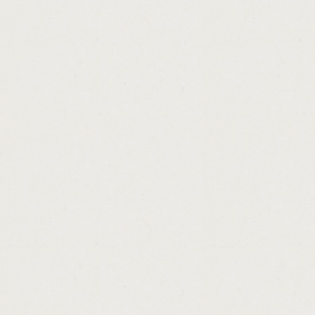
http://missouri.payday.loan.lenders.cashad
http://titleloanscanada.cashadvance.ga/
http://earn.instant.online.money.cashadvanc
http://easy.ways.to.make.money.from.home.
http://instant.cash.advances.cashadvance.g
http://spring.loans.for.sme.cashadvance.ga/
http://cash.loan.on.sunday.cashadvance.ga/
http://what.is.better.subsidized.or.unsubsi
http://rural.development.loan.arkansas.eligi
http://be.a.loan.officer.from.home.cashadva
http://small.business.loan.in.louisiana.cas
http://california.state.paydays.calendar.ca
http://car.loan.refinance.with.cash.out.cas
http://secured.personal.loan.interest.rate.
http://special.loan.programs.in.california.c
http://payday.express.lavista.cashadvance.
http://conventional.loan.credit.score.requi
http://how.to.make.money.quick.for.kids.ca
http://personal.loans.that.build.credit.cash
http://cash.in.check.cashadvance.ga/
http://texas.car.title.and.payday.loans.pflug
http://guaranteed.instant.personal.loans.c
http://uk.unsecured.loans.for.bad.credit.ca
http://scooter.loans.online.cashadvance.ga/
http://rural.development.loans.oklahoma.m