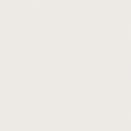
http://home.loan.finder.service.cashadvance
http://company.loans.to.directors.cashadvan
http://10.min.payday.loans.cashadvance.ga/
http://auto.loans.business.cashadvance.ga/
http://national.cash.line.review.cashadvanc
http://note.loans.auto.cashadvance.ga/
http://northway.debit.loans.company.cashad
http://secured.loan.shortfall.cashadvance.ga
http://education.loan.interest.sbi.bank.cas
http://start.up.small.business.loans.in.texa
http://electronic.loan.repayment.cashadvan
http://american.cash.and.loan.cashadvance
http://cash.credit.line.available.boa.cashad
http://interest.rates.on.car.loans.in.alberta
http://definition.of.hard.money.in.politics.c
http://automatic.cash.earning.instant.succ
http://nationwide.mortgage.loan.modificati
http://msn.money.best.mortgage.rates.cash
http://get.cash.now.payday.advances.casha
http://universal.loan.group.cashadvance.ga/
http://check.loans.idaho.falls.cashadvance.
http://long.term.loan.bad.credit.cashadvanc
http://get.a.loan.with.bad.credit.in.toronto.
http://auto.loan.calculator.mobile.phone.ca
http://hard.money.lender.application.casha