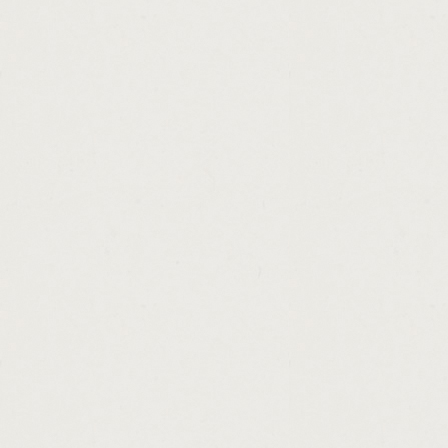
http://easy.money.film.review.cashadvance.
http://i.need.extra.cash.cashadvance.ga/
http://startup.loans.for.small.business.sout
http://how.to.make.a.legal.contract.for.a.c
http://online.surveys.to.earn.cash.cashadva
http://get.more.money.in.oblivion.cashadvan
http://loans.in.ireland.for.consolidation.cas
http://first.american.loanstar.trustee.serv
http://american.quick.cash.centers.inc.cas
http://make.fast.cash.in.skyrim.cashadvanc
http://personal.tax.implications.of.director
http://how.to.figure.monthly.payments.on.a
http://fast.payday.cash.lenders.cashadvanc
http://lowest.loan.modification.cashadvance
http://loan.1.day.release.cashadvance.ga/
http://ministry.of.finance.jamaica.motor.veh
http://unsecured.loans.compare.market.cas
http://cant.get.approved.for.auto.loan.cash
http://cash.loans.in.60.minutes.cashadvanc
http://advance.loan.technologies.llc.cashad
http://payday.loan.without.job.cashadvance.
http://illinois.cash.farm.lease.contract.cas
http://cash.mart.montgomery.al.cashadvanc
http://money.now.real.estate.cashadvance.g
http://quickest.way.to.earn.cash.cashadvan