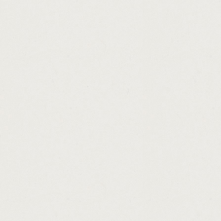
http://sst.loan.payment.bank.cashadvance.g
http://title.loan.centers.with.lowest.interes
http://get.a.loan.now.cashadvance.ga/
http://account.advance.cash.savings.casha
http://home.loan.consolidation.cashadvance
http://usda.loan.credit.requirements.cashad
http://best.low.fee.payday.loans.cashadvanc
http://personnel.loans.for.disabled.women.
http://e.loan.in.chula.vista.cashadvance.ga/
http://quick.cash.loans.online.free.cashadv
http://payday.perks.cashadvance.ga/
http://how.do.banks.calculate.home.loans.
http://get.a.loan.with.no.credit.or.employm
http://special.loan.programs.for.veterans.c
http://signature.loans.moore.ok.cashadvanc
http://cash.advance.without.employment.ver
http://easy.ways.to.get.money.on.runescap
http://combine.car.loan.mortgage.cashadva
http://payday.loans.vancouver.island.casha
http://bad.credit.car.loan.in.illinois.cashadv
http://mortgage.loans.for.people.with.bad.c
http://home.loan.usa.ohio.cashadvance.ga/
http://find.a.loans.cashadvance.ga/
http://payday.loans.2000.cashadvance.ga/
http://federal.government.construction.loa