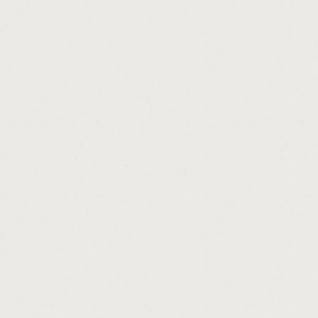
http://car.loan.repayment.calculator.anz.ca
http://loan.interest.calculation.formulas.ca
http://payday.loan.listing.cashadvance.ga/
http://cash.loan.money.centre.fairfield.cas
http://new.direct.loan.servicing.website.ca
http://payday.loans.dallas.t.cashadvance.ga
http://cash.out.annuity.early.cashadvance.ga
http://no.fax.payday.cash.advances.cashad
http://payday.loans.in.chicago.locations.ca
http://american.jewelry.loan.detroit.wiki.ca
http://department.of.agriculture.loans.cash
http://private.money.lenders.vancouver.bc.
http://massachusetts.loan.repayment.progra
http://pay.loan.in.arrears.cashadvance.ga/
http://payday.loans.for.colorado.cashadvanc
http://commercial.loan.refinance.lenders.c
http://retail.loans.become.cheaper.cashadv
http://payday.express.council.bluffs.cashad
http://payday.loan.guaranteed.uk.cashadvan
http://business.loan.agreement.example.ca
http://usa.payday.help.cashadvance.ga/
http://how.to.obtain.a.business.loan.uk.cas
http://small.loans.bad.creditors.cashadvanc
http://payday.loans.lowest.interest.cashadv
http://low.interest.loan.car.cashadvance.ga/