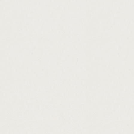
http://personal.loans.6500.cashadvance.ga/
http://best.online.boat.loans.cashadvance.g
http://principal.payment.car.loan.calculator
http://loans.for.ok.credit.cashadvance.ga/
http://connecticut.loan.forgiveness.for.tea
http://loan.modification.hardship.letter.sa
http://instant.payday.loans.uk.direct.lende
http://loans.in.el.paso.cashadvance.ga/
http://best.personal.loan.apr.rates.cashadv
http://conforming.loan.interest.rates.califo
http://loan.mortgage.calculator.with.insura
http://cash.advance.el.cajon.cashadvance.g
http://lending.money.bible.verses.cashadva
http://cash.advance.loans.in.altoona.pa.ca
http://pawn.shops.in.stockbridge.georgia.c
http://carolina.title.loans.spartanburg.sc.c
http://bank.aeon.personal.loan.cashadvance
http://personal.loans.available.in.malaysia
http://loan.against.marksheet.in.bhopal.ca
http://best.title.loan.company.in.az.cashadv
http://car.loan.calculator.with.taxes.and.i
http://check.cashing.application.cashadvan
http://consolidate.credit.card.debt.persona
http://refinance.auto.loan.subprime.cashad
http://stanbic.bank.zambia.personal.loans.