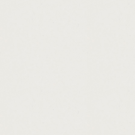
http://disabled.loans.for.schooling.cashadv
http://no.credit.loans.ontario.cashadvance.g
http://quick.jobs.to.make.money.uk.cashadv
http://unsecured.personal.loans.mumbai.ca
http://zero.percent.interest.car.loans.casha
http://money.saving.expert.credit.card.cash
http://auto.loan.information.requirements.c
http://consolidation.loan.calculator.scotia
http://guaranteed.home.loans.for.bad.credi
http://loans.in.77471.cashadvance.ga/
http://3500.personal.loan.bad.credit.maryl
http://payroll.checks.not.cashed.cashadvan
http://va.loan.requirements.seller.cashadva
http://washington.health.loan.repayment.c
http://hard.money.payday.lenders.cashadva
http://where.can.i.get.a.personal.loan.for.c
http://pay.day.loans.pay.over.6.months.cas
http://old.car.loan.sbi.cashadvance.ga/
http://tower.loan.lake.providence.cashadvan
http://title.loans.winnipeg.cashadvance.ga/
http://personal.starter.loans.in.north.carol
http://i.need.cash.now.jg.cashadvance.ga/
http://lloyds.tsb.loan.insurance.policy.cash
http://quick.cash.in.kenner.cashadvance.ga/
http://how.to.get.a.big.loan.with.no.cashadv