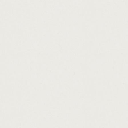
http://hope.teacher.scholarship.loan.progra
http://home.loan.for.self.employed.cashadv
http://pay.loan.biweekly.cashadvance.ga/
http://payday.loans.delaware.state.cashadv
http://va.home.loans.for.low.credit.scores.
http://utah.money.loan.center.cashadvance.
http://consolidation.loans.in.lexington.ky.c
http://direct.loans.lenders.bad.credit.casha
http://neopets.easy.money.cheats.cashadva
http://unsecured.personal.loans.fast.appro
http://horses.on.loan.in.scotland.cashadvan
http://unsecured.loans.online.asap.cashadv
http://money.lender.malaysia.cashadvance.
http://looking.for.payday.loan.with.a.conta
http://cash.loan.with.no.credit.checks.nz.c
http://loan.borrowing.tips.cashadvance.ga/
http://cash.now.for.structured.settlements.
http://low.fee.refinance.loans.cashadvance.
http://what.is.loans.assistant.cashadvance.
http://certified.loan.brokers.cashadvance.ga
http://mortgage.affordability.calculator.fha
http://mortgage.loan.service.fee.cashadvan
http://loans.for.poor.credit.in.augusta.ga.c
http://australian.government.no.interest.lo
http://cash.advance.loans.new.york.cashad