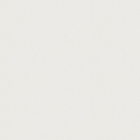
http://federal.perkins.loan.forgiveness.for
http://private.money.loans.investors.cashad
http://check.status.of.school.loans.cashadv
http://loans.from.individuals.to.churches.c
http://how.to.apply.for.small.business.loan
http://easy.online.money.without.investmen
http://ez.loans.payday.loans.cashadvance.g
http://secured.installment.loans.bad.credit
http://tax.anticipation.loans.ga.cashadvance
http://loans.for.trucking.companies.cashadv
http://check.cashers.redeemed.cashadvanc
http://auto.loans.for.people.with.bad.credit
http://loan.originators.salary.cashadvance.g
http://american.express.home.equity.loans
http://example.of.promissory.note.for.perso
http://brookline.bank.home.personal.borrow
http://online.debt.consolidation.loans.non
http://how.to.open.a.payday.loan.office.cas
http://unsecured.loans.no.upfront.fees.no.
http://ponies.for.loan.in.wales.cashadvance.
http://economic.recovery.loans.small.busin
http://payday.loans.cash.advances.more.a
http://small.loans.for.people.with.bad.credi
http://list.of.savings.and.loans.company.in
http://dl.plus.loan.mpn.cashadvance.ga/