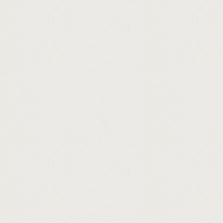
http://free.australian.loan.agreement.templ
http://check.cash.locations.jacksonville.fl.
http://cash.advance.loans.no.credit.check.a
http://pink.slip.loans.texas.cashadvance.ga/
http://loans.northwest.cashadvance.ga/
http://private.payday.loan.cashadvance.ga/
http://short.term.loans.for.bad.credit.direc
http://apply.unsecured.loan.online.cashadv
http://cash.advance.loans.in.riverdale.ga.c
http://cash.and.credit.sayre.pa.cashadvance
http://cashland.payday.loans.zanesville.ca
http://mlb.money.line.picks.cashadvance.ga
http://litton.loan.servicing.address.cashadv
http://instant.decision.personal.loans.bad.c
http://personal.loans.australia.bad.credit.h
http://no.fax.no.credit.check.loans.in.one.
http://what.documents.do.i.need.for.a.payd
http://loan.start.trust.cashadvance.ga/
http://advance.til.payday.san.diego.ca.cas
http://payday.advance.without.checking.acc
http://wi.va.personal.loans.cashadvance.ga/
http://oklahoma.college.loan.cashadvance.g
http://401k.cash.out.loan.cashadvance.ga/
http://army.reserve.health.professions.loa