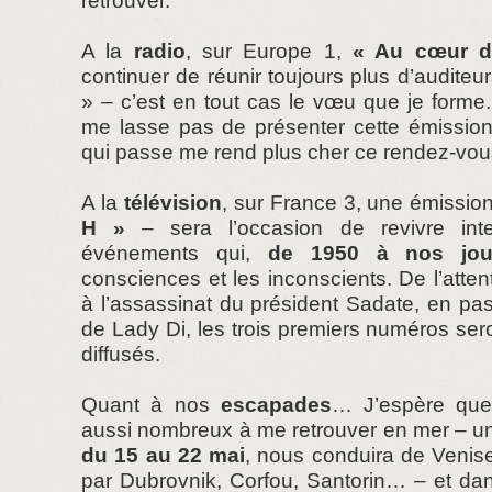
retrouver.
A la
radio
, sur Europe 1,
« Au cœur de
continuer de réunir toujours plus d’auditeu
» – c’est en tout cas le vœu que je forme
me lasse pas de présenter cette émissio
qui passe me rend plus cher ce rendez-vou
A la
télévision
, sur France 3, une émissio
H »
– sera l’occasion de revivre in
événements qui,
de 1950 à nos jou
consciences et les inconscients. De l’atten
à l’assassinat du président Sadate, en pass
de Lady Di, les trois premiers numéros sero
diffusés.
Quant à nos
escapades
… J’espère que
aussi nombreux à me retrouver en mer – un
du 15 au 22 mai
, nous conduira de Venis
par Dubrovnik, Corfou, Santorin… – et dan