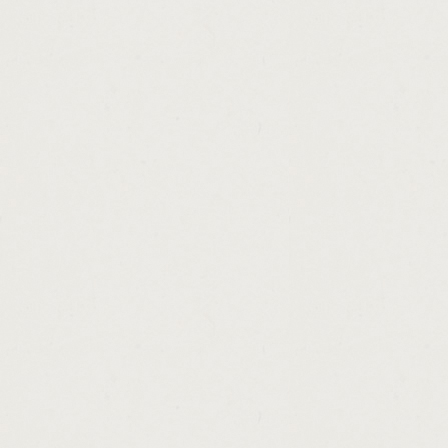
http://car.loan.refinance.with.cash.out.cas
http://secured.personal.loan.interest.rate.
http://special.loan.programs.in.california.c
http://payday.express.lavista.cashadvance.
http://conventional.loan.credit.score.requi
http://how.to.make.money.quick.for.kids.ca
http://personal.loans.that.build.credit.cash
http://cash.in.check.cashadvance.ga/
http://texas.car.title.and.payday.loans.pflug
http://guaranteed.instant.personal.loans.c
http://uk.unsecured.loans.for.bad.credit.ca
http://scooter.loans.online.cashadvance.ga/
http://rural.development.loans.oklahoma.m
http://hope.teacher.scholarship.loan.progra
http://home.loan.for.self.employed.cashadv
http://pay.loan.biweekly.cashadvance.ga/
http://payday.loans.delaware.state.cashadv
http://va.home.loans.for.low.credit.scores.
http://utah.money.loan.center.cashadvance.
http://consolidation.loans.in.lexington.ky.c
http://direct.loans.lenders.bad.credit.casha
http://neopets.easy.money.cheats.cashadva
http://unsecured.personal.loans.fast.appro
http://horses.on.loan.in.scotland.cashadvan
http://unsecured.loans.online.asap.cashadv