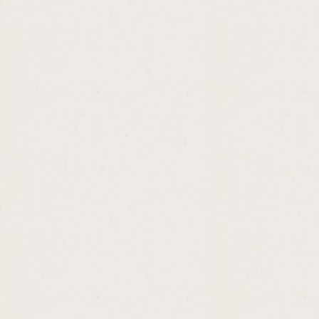
http://lending.money.bible.verses.cashadva
http://cash.advance.loans.in.altoona.pa.ca
http://pawn.shops.in.stockbridge.georgia.c
http://carolina.title.loans.spartanburg.sc.c
http://bank.aeon.personal.loan.cashadvance
http://personal.loans.available.in.malaysia
http://loan.against.marksheet.in.bhopal.ca
http://best.title.loan.company.in.az.cashadv
http://car.loan.calculator.with.taxes.and.i
http://check.cashing.application.cashadvan
http://consolidate.credit.card.debt.persona
http://refinance.auto.loan.subprime.cashad
http://stanbic.bank.zambia.personal.loans.
http://payday.loan.debt.help.cashadvance.g
http://cash.hard.lender.cashadvance.ga/
http://college.loans.without.fafsa.cashadvan
http://hard.money.loans.for.small.business
http://bank.loan.employment.letter.cashadv
http://loan.personal.tesco.cashadvance.ga/
http://what.is.bplr.in.home.loan.cashadvanc
http://apex.members.loan.modification.cas
http://non.payday.loans.with.bad.credit.cas
http://brand.new.payday.loans.cashadvance
http://money.line.america.cashadvance.ga/
http://loansfast.com.chicago.cashadvance.g