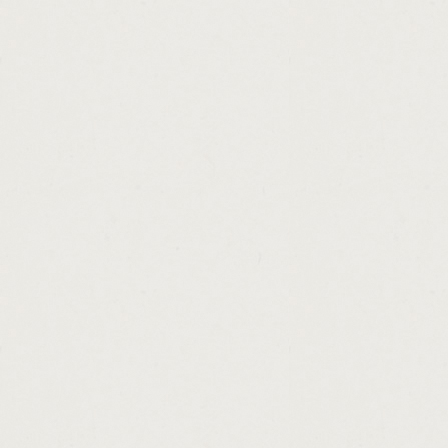
http://money.lender.malaysia.cashadvance.
http://looking.for.payday.loan.with.a.conta
http://cash.loan.with.no.credit.checks.nz.c
http://loan.borrowing.tips.cashadvance.ga/
http://cash.now.for.structured.settlements.
http://low.fee.refinance.loans.cashadvance.
http://what.is.loans.assistant.cashadvance.
http://certified.loan.brokers.cashadvance.ga
http://mortgage.affordability.calculator.fha
http://mortgage.loan.service.fee.cashadvan
http://loans.for.poor.credit.in.augusta.ga.c
http://australian.government.no.interest.lo
http://cash.advance.loans.new.york.cashad
http://bottom.dollar.payday.loan.cashadvanc
http://steps.to.car.loan.cashadvance.ga/
http://where.to.loan.money.in.dubai.cashad
http://federal.loan.interest.deduction.casha
http://action.loan.clarksville.in.cashadvance
http://general.loan.calculator.cashadvance.
http://payday.advance.commercial.cashadv
http://plus.loan.calculator.cashadvance.ga/
http://loans.on.retirement.accounts.cashad
http://can.am.loan.calculator.cashadvance.g
http://tn.loans.inc.cashadvance.ga/
http://las.vegas.loan.processor.jobs.cashad