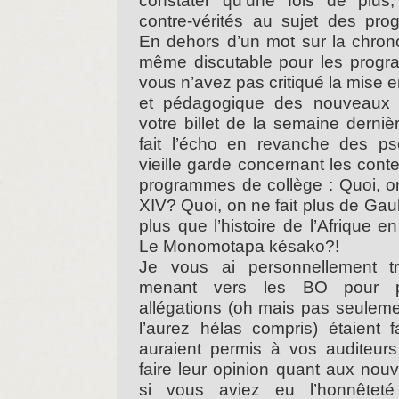
constater qu’une fois de plus
contre-vérités au sujet des pro
En dehors d’un mot sur la chrono
même discutable pour les progr
vous n’avez pas critiqué la mise 
et pédagogique des nouveaux
votre billet de la semaine derni
fait l’écho en revanche des ps
vieille garde concernant les con
programmes de collège : Quoi, on
XIV? Quoi, on ne fait plus de Gaul
plus que l’histoire de l’Afrique 
Le Monomotapa késako?!
Je vous ai personnellement t
menant vers les BO pour 
allégations (oh mais pas seuleme
l’aurez hélas compris) étaient f
auraient permis à vos auditeurs
faire leur opinion quant aux no
si vous aviez eu l’honnêtet