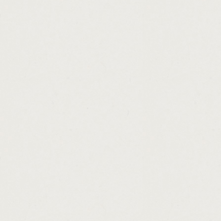
http://express.consumer.loans.lancaster.oh
http://washington.state.loan.cashadvance.g
http://best.apr.personal.loan.cashadvance.g
http://i.need.a.car.loan.fast.cashadvance.ga
http://get.a.payday.loan.cashadvance.ga/
http://am.payday.loan.cashadvance.ga/
http://cash.flow.express.inc.cashadvance.ga
http://cash.advance.direct.lender.cashadva
http://cheque.cashing.centre.nottingham.c
http://loan.max.title.loans.commercial.cash
http://payday.loan.statute.of.limitations.oh
http://payday.loan.unemployment.income.c
http://the.best.internet.personal.loans.cash
http://cbre.national.loan.sales.advisory.gr
http://how.to.earn.easy.money.from.home.c
http://unsecured.loans.no.guarantor.bad.cr
http://repayments.on.car.loan.calculator.ca
http://how.to.get.fast.money.on.mobsters.c
http://pawn.shops.in.florissant.mo.cashadv
http://society.hill.loans.cashadvance.ga/
http://no.money.down.bad.credit.home.loan
http://get.cash.easy.gt5.cashadvance.ga/
http://now.cash.for.gold.cashadvance.ga/
http://car.loan.no.down.payment.dubai.cas
http://we.have.loans.4.u.cashadvance.ga/