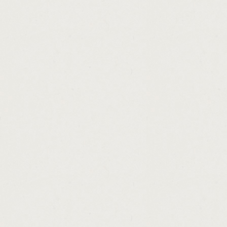
http://payday.advance.loans.huntsville.al.c
http://loan.without.credit.rating.cashadvanc
http://how.to.make.money.fast.for.a.kid.cas
http://sbi.interest.rates.on.education.loan
http://funding.loan.international.business.s
http://advance.america.cash.advance.caree
http://how.to.calculate.home.loan.interest.
http://personal.loan.for.under.18.cashadvan
http://right.loan.modification.cashadvance.g
http://personal.loans.in.california.cashadva
http://cash.loan.for.car.title.maryland.cash
http://mobile.text.loans.uk.cashadvance.ga/
http://hard.money.lenders.in.reno.nevada.c
http://easy.money.film.review.cashadvance.
http://i.need.extra.cash.cashadvance.ga/
http://startup.loans.for.small.business.sout
http://how.to.make.a.legal.contract.for.a.c
http://online.surveys.to.earn.cash.cashadva
http://get.more.money.in.oblivion.cashadvan
http://loans.in.ireland.for.consolidation.cas
http://first.american.loanstar.trustee.serv
http://american.quick.cash.centers.inc.cas
http://make.fast.cash.in.skyrim.cashadvanc
http://personal.tax.implications.of.director
http://how.to.figure.monthly.payments.on.a