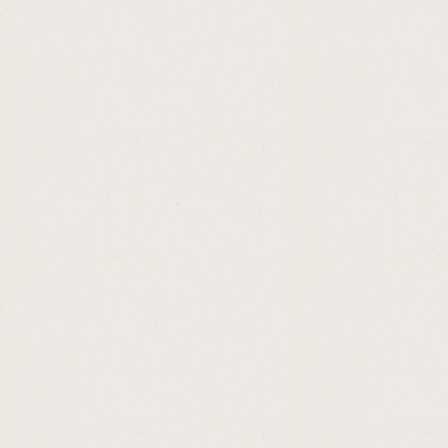
http://loan.originators.salary.cashadvance.g
http://american.express.home.equity.loans
http://example.of.promissory.note.for.perso
http://brookline.bank.home.personal.borrow
http://online.debt.consolidation.loans.non
http://how.to.open.a.payday.loan.office.cas
http://unsecured.loans.no.upfront.fees.no.
http://ponies.for.loan.in.wales.cashadvance.
http://economic.recovery.loans.small.busin
http://payday.loans.cash.advances.more.a
http://small.loans.for.people.with.bad.credi
http://list.of.savings.and.loans.company.in
http://dl.plus.loan.mpn.cashadvance.ga/
http://free.australian.loan.agreement.templ
http://check.cash.locations.jacksonville.fl.
http://cash.advance.loans.no.credit.check.a
http://pink.slip.loans.texas.cashadvance.ga/
http://loans.northwest.cashadvance.ga/
http://private.payday.loan.cashadvance.ga/
http://short.term.loans.for.bad.credit.direc
http://apply.unsecured.loan.online.cashadv
http://cash.advance.loans.in.riverdale.ga.c
http://cash.and.credit.sayre.pa.cashadvance
http://cashland.payday.loans.zanesville.ca
http://mlb.money.line.picks.cashadvance.ga