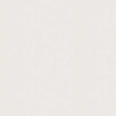
http://va.loan.requirements.seller.cashadva
http://washington.health.loan.repayment.c
http://hard.money.payday.lenders.cashadva
http://where.can.i.get.a.personal.loan.for.c
http://pay.day.loans.pay.over.6.months.cas
http://old.car.loan.sbi.cashadvance.ga/
http://tower.loan.lake.providence.cashadvan
http://title.loans.winnipeg.cashadvance.ga/
http://personal.starter.loans.in.north.carol
http://i.need.cash.now.jg.cashadvance.ga/
http://lloyds.tsb.loan.insurance.policy.cash
http://quick.cash.in.kenner.cashadvance.ga/
http://how.to.get.a.big.loan.with.no.cashadv
http://federal.perkins.loan.forgiveness.for
http://private.money.loans.investors.cashad
http://check.status.of.school.loans.cashadv
http://loans.from.individuals.to.churches.c
http://how.to.apply.for.small.business.loan
http://easy.online.money.without.investmen
http://ez.loans.payday.loans.cashadvance.g
http://secured.installment.loans.bad.credit
http://tax.anticipation.loans.ga.cashadvance
http://loans.for.trucking.companies.cashadv
http://check.cashers.redeemed.cashadvanc
http://auto.loans.for.people.with.bad.credit