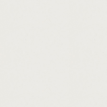
http://special.loan.programs.for.veterans.c
http://signature.loans.moore.ok.cashadvanc
http://cash.advance.without.employment.ver
http://easy.ways.to.get.money.on.runescap
http://combine.car.loan.mortgage.cashadva
http://payday.loans.vancouver.island.casha
http://bad.credit.car.loan.in.illinois.cashadv
http://mortgage.loans.for.people.with.bad.c
http://home.loan.usa.ohio.cashadvance.ga/
http://find.a.loans.cashadvance.ga/
http://payday.loans.2000.cashadvance.ga/
http://federal.government.construction.loa
http://non.sba.business.loans.cashadvance.
http://loans.secured.by.cash.cashadvance.g
http://webkinz.easy.money.cheats.cashadva
http://advance.dakota.loan.payday.south.c
http://personal.loan.credit.score.625.casha
http://equity.loans.kinston.nc.cashadvance.
http://24hr.payday.loan.las.vegas.cashadva
http://no.credit.check.car.loans.canada.cas
http://payday.loan.settlement.offer.cashadv
http://loan.firms.in.beirut.cashadvance.ga/
http://small.business.government.loans.fo
http://amortizing.a.loan.interest.rate.casha
http://global.cash.access.complaints.casha