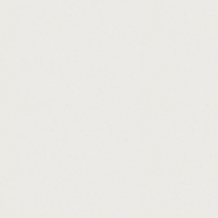
http://unsecured.personal.loan.for.bad.cred
http://home.loan.eligibility.criteria.hdfc.ba
http://how.much.does.a.personal.loan.affec
http://quick.no.fax.loan.cashadvance.ga/
http://payday.loans.unemployed.united.stat
http://203k.rehab.loan.rates.cashadvance.g
http://1.hour.payday.loan.no.faxing.cashadv
http://personal.loans.payment.plans.cashad
http://title.loan.florida.cashadvance.ga/
http://loan.payment.biweekly.cashadvance.g
http://application.for.a.personal.loan.lette
http://first.american.cash.advance.columbu
http://missouri.payday.loan.lenders.cashad
http://titleloanscanada.cashadvance.ga/
http://earn.instant.online.money.cashadvanc
http://easy.ways.to.make.money.from.home.
http://instant.cash.advances.cashadvance.g
http://spring.loans.for.sme.cashadvance.ga/
http://cash.loan.on.sunday.cashadvance.ga/
http://what.is.better.subsidized.or.unsubsi
http://rural.development.loan.arkansas.eligi
http://be.a.loan.officer.from.home.cashadva
http://small.business.loan.in.louisiana.cas
http://california.state.paydays.calendar.ca