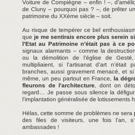
Voiture de Compiègne – enfin ! –, d’améli
de Cluny – pourquoi pas ? –, de prêter un
patrimoine du XXème siècle – soit.
Au risque de tempérer ce bel enthousias
que
je me sentirais encore plus serein si
l’Etat au Patrimoine n’était pas à ce p
signaux alarmants – comme la destruction 
ou la démolition de l’église de Gest
multipliaient, si l’artisanat d’art n’étai
branches, aussi gravement menacé, et si 
même, un peu partout en France,
la dégr
fleurons de l’architecture
, dont on dét
regard… Je passe sous silence la défigura
l’implantation généralisée de lotissements
Hélas, cette somme de problèmes ne sera 
des files de visiteurs, une fois l’an, s
ambassades !