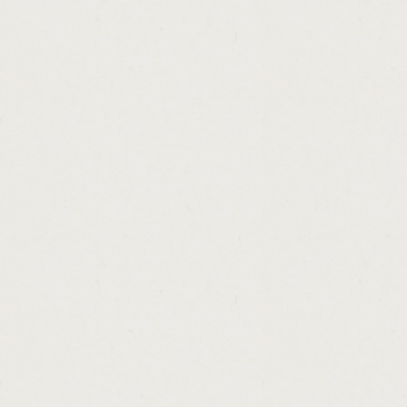
http://text.loans.no.upfront.fees.cashadvanc
http://interest.only.loan.amortization.sche
http://payday.express.in.omaha.cashadvanc
http://illinois.loan.solicitor.license.cashadv
http://bad.credit.startup.loans.for.business
http://car.loans.for.fair.credit.cashadvance.g
http://pay.day.loans.atlanta.ga.cashadvance
http://austin.tx.loan.cashadvance.ga/
http://money.line.history.cashadvance.ga/
http://who.offers.personal.loans.cashadvanc
http://horses.for.loan.share.in.hertfordshir
http://mortgage.loan.brokering.and.lending
http://payday.loan.store.60628.cashadvance
http://making.money.with.runescape.bot.ca
http://free.loan.applications.forms.cashadv
http://30.day.payday.loans.nashville.tn.cas
http://money.shop.uk.store.locator.cashadv
http://home.loan.application.fraud.cashadva
http://personal.money.lending.letter.cashad
http://free.sample.of.loan.application.lette
http://personal.unsecured.loans.mn.cashad
http://making.money.quickly.stock.market.c
http://cash.america.hours.of.operation.orl
http://payday.industry.blog.cashadvance.ga/
http://commercial.real.estate.loans.baltimo