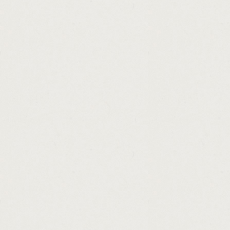
http://quick.loan.over.the.phone.cashadvanc
http://how.to.find.my.loan.history.cashadvan
http://arkansas.cash.for.gold.cashadvance.g
http://calculate.loan.repayment.and.interes
http://metlife.home.loans.portland.me.cash
http://occ.loan.modification.data.cashadvan
http://cash.advance.santa.barbara.ca.cash
http://unsecured.loan.approval.cashadvance
http://jumbo.loans.in.california.rates.casha
http://commonwealth.bank.personal.loan.re
http://california.loan.and.jewelry.co.inc.ca
http://high.risk.loan.interest.rates.cashadva
http://loan.for.car.title.in.nc.cashadvance.ga
http://commercial.real.estate.loans.san.di
http://small.business.loan.to.start.law.firm
http://do.banks.give.loans.to.pay.off.credit
http://title.car.loan.houston.cashadvance.ga
http://wisconsin.personal.loans.veterans.c
http://online.money.management.software.
http://loans.bad.credits.cashadvance.ga/
http://borrowing.money.from.401k.for.colle
http://top.subprime.loan.lenders.cashadvan
http://payday.loans.oakland.ca.cashadvance
http://payday.line.of.credit.cashadvance.ga/