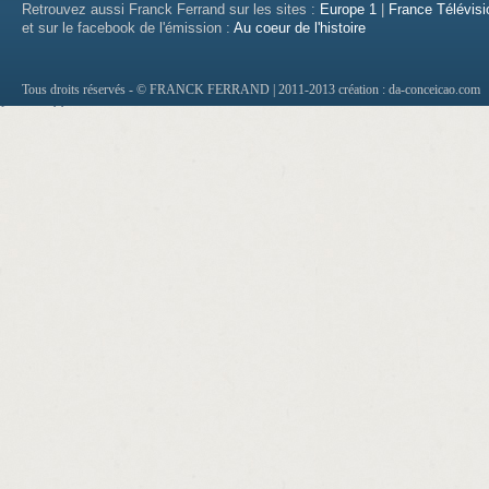
Retrouvez aussi Franck Ferrand sur les sites :
Europe 1
|
France Télévisi
et sur le facebook de l'émission :
Au coeur de l'histoire
Tous droits réservés - © FRANCK FERRAND | 2011-2013
création : da-conceicao.com
http://1500.loan.no.teletrack.cashadvance.g
http://new.construction.hard.money.lenders
http://payday.loan.company.software.casha
http://how.to.get.a.loan.fast.cashadvance.ga
http://how.to.get.car.loans.with.no.credit.c
http://bad.credit.loans.ripoff.cashadvance.g
http://ny.loan.the.title.company.cashadvanc
http://mortgage.calculator.loan.amortizatio
http://instant.cash.advance.alpena.cashadv
http://shriram.finance.personal.loan.hyder
http://government.employment.credit.loan.
http://how.much.can.i.borrow.home.loan.ca
http://no.interest.loan.rates.cashadvance.ga
http://mortgage.loan.originator.broker.fee
http://applying.for.a.personal.loan.from.di
http://home.loan.interest.rates.in.iowa.cas
http://licensed.money.lender.cashadvance.g
http://payday.loan.online.zane.utah.cashad
http://simple.term.loan.agreement.cashadva
http://who.will.give.me.a.loan.with.bad.cas