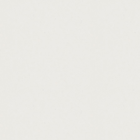
http://payday.loan.no.bank.verification.cas
http://payday.loans.colorado.springs.area.
http://unsecured.debt.consolidation.loans.r
http://federal.medical.school.loan.repayme
http://home.repair.loan.and.grant.program.
http://special.loan.consolidation.interest.r
http://us.federal.loan.services.cashadvance
http://loans.for.people.with.bad.credit.rati
http://loan.without.security.cashadvance.ga/
http://personal.private.loans.mumbai.casha
http://ohio.cash.assistance.eligibility.casha
http://guaranteed.loans.tenants.cashadvanc
http://online.payday.loans.best.rates.casha
http://personal.loans.6500.cashadvance.ga/
http://best.online.boat.loans.cashadvance.g
http://principal.payment.car.loan.calculator
http://loans.for.ok.credit.cashadvance.ga/
http://connecticut.loan.forgiveness.for.tea
http://loan.modification.hardship.letter.sa
http://instant.payday.loans.uk.direct.lende
http://loans.in.el.paso.cashadvance.ga/
http://best.personal.loan.apr.rates.cashadv
http://conforming.loan.interest.rates.califo
http://loan.mortgage.calculator.with.insura
http://cash.advance.el.cajon.cashadvance.g