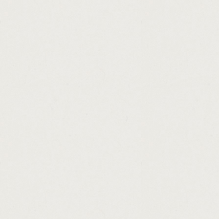
http://massachusetts.loan.repayment.progra
http://pay.loan.in.arrears.cashadvance.ga/
http://payday.loans.for.colorado.cashadvanc
http://commercial.loan.refinance.lenders.c
http://retail.loans.become.cheaper.cashadv
http://payday.express.council.bluffs.cashad
http://payday.loan.guaranteed.uk.cashadvan
http://business.loan.agreement.example.ca
http://usa.payday.help.cashadvance.ga/
http://how.to.obtain.a.business.loan.uk.cas
http://small.loans.bad.creditors.cashadvanc
http://payday.loans.lowest.interest.cashadv
http://low.interest.loan.car.cashadvance.ga/
http://disabled.loans.for.schooling.cashadv
http://no.credit.loans.ontario.cashadvance.g
http://quick.jobs.to.make.money.uk.cashadv
http://unsecured.personal.loans.mumbai.ca
http://zero.percent.interest.car.loans.casha
http://money.saving.expert.credit.card.cash
http://auto.loan.information.requirements.c
http://consolidation.loan.calculator.scotia
http://guaranteed.home.loans.for.bad.credi
http://loans.in.77471.cashadvance.ga/
http://3500.personal.loan.bad.credit.maryl
http://payroll.checks.not.cashed.cashadvan