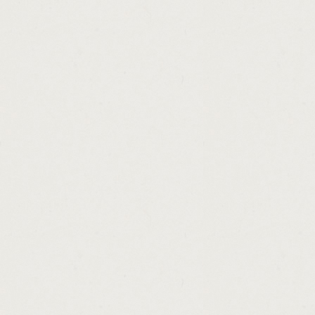
http://cash.credit.line.available.boa.cashad
http://interest.rates.on.car.loans.in.alberta
http://definition.of.hard.money.in.politics.c
http://automatic.cash.earning.instant.succ
http://nationwide.mortgage.loan.modificati
http://msn.money.best.mortgage.rates.cash
http://get.cash.now.payday.advances.casha
http://universal.loan.group.cashadvance.ga/
http://check.loans.idaho.falls.cashadvance.
http://long.term.loan.bad.credit.cashadvanc
http://get.a.loan.with.bad.credit.in.toronto.
http://auto.loan.calculator.mobile.phone.ca
http://hard.money.lender.application.casha
http://car.loan.repayment.calculator.anz.ca
http://loan.interest.calculation.formulas.ca
http://payday.loan.listing.cashadvance.ga/
http://cash.loan.money.centre.fairfield.cas
http://new.direct.loan.servicing.website.ca
http://payday.loans.dallas.t.cashadvance.ga
http://cash.out.annuity.early.cashadvance.ga
http://no.fax.payday.cash.advances.cashad
http://payday.loans.in.chicago.locations.ca
http://american.jewelry.loan.detroit.wiki.ca
http://department.of.agriculture.loans.cash
http://private.money.lenders.vancouver.bc.