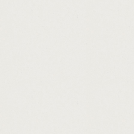
http://litton.loan.servicing.address.cashadv
http://instant.decision.personal.loans.bad.c
http://personal.loans.australia.bad.credit.h
http://no.fax.no.credit.check.loans.in.one.
http://what.documents.do.i.need.for.a.payd
http://loan.start.trust.cashadvance.ga/
http://advance.til.payday.san.diego.ca.cas
http://payday.advance.without.checking.acc
http://wi.va.personal.loans.cashadvance.ga/
http://oklahoma.college.loan.cashadvance.g
http://401k.cash.out.loan.cashadvance.ga/
http://army.reserve.health.professions.loa
http://sst.loan.payment.bank.cashadvance.g
http://title.loan.centers.with.lowest.interes
http://get.a.loan.now.cashadvance.ga/
http://account.advance.cash.savings.casha
http://home.loan.consolidation.cashadvance
http://usda.loan.credit.requirements.cashad
http://best.low.fee.payday.loans.cashadvanc
http://personnel.loans.for.disabled.women.
http://e.loan.in.chula.vista.cashadvance.ga/
http://quick.cash.loans.online.free.cashadv
http://payday.perks.cashadvance.ga/
http://how.do.banks.calculate.home.loans.
http://get.a.loan.with.no.credit.or.employm