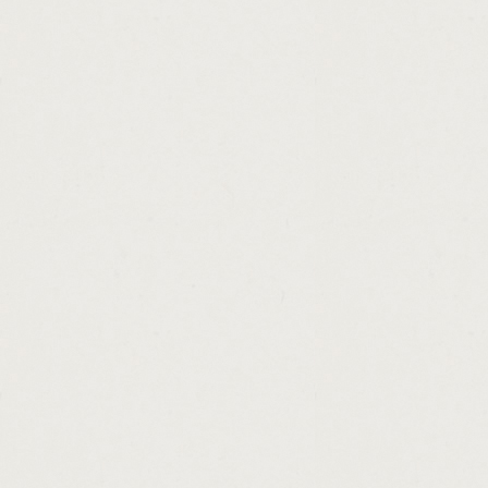
http://fast.payday.cash.lenders.cashadvanc
http://lowest.loan.modification.cashadvance
http://loan.1.day.release.cashadvance.ga/
http://ministry.of.finance.jamaica.motor.veh
http://unsecured.loans.compare.market.cas
http://cant.get.approved.for.auto.loan.cash
http://cash.loans.in.60.minutes.cashadvanc
http://advance.loan.technologies.llc.cashad
http://payday.loan.without.job.cashadvance.
http://illinois.cash.farm.lease.contract.cas
http://cash.mart.montgomery.al.cashadvanc
http://money.now.real.estate.cashadvance.g
http://quickest.way.to.earn.cash.cashadvan
http://home.loan.finder.service.cashadvance
http://company.loans.to.directors.cashadvan
http://10.min.payday.loans.cashadvance.ga/
http://auto.loans.business.cashadvance.ga/
http://national.cash.line.review.cashadvanc
http://note.loans.auto.cashadvance.ga/
http://northway.debit.loans.company.cashad
http://secured.loan.shortfall.cashadvance.ga
http://education.loan.interest.sbi.bank.cas
http://start.up.small.business.loans.in.texa
http://electronic.loan.repayment.cashadvan
http://american.cash.and.loan.cashadvance