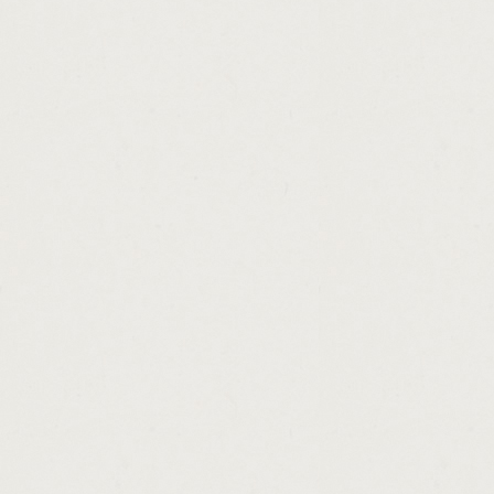
http://fha.mortgage.loan.modification.tips.
http://personal.loans.without.interest.casha
http://prepaid.legal.loan.modification.casha
http://payday.loans.nj.legal.cashadvance.ga
http://action.payday.loan.address.cashadva
http://payday.loans.in.dallas.75287.cashad
http://business.purchase.loans.cashadvance
http://usda.loan.program.nj.cashadvance.ga
http://paying.off.college.loans.advice.cash
http://cash.loans.in.houston.tx.cashadvance
http://payday.loans.greeley.co.cashadvance
http://term.loan.accordion.cashadvance.ga/
http://using.scholarships.to.pay.off.loans.c
http://credit.payday.loan.yes.cashadvance.g
http://young.farmer.loans.usda.cashadvance
http://payday.wikia.counterfeit.cashadvance
http://payday.loan.payoff.calculator.cashad
http://check.n.cash.ishpeming.cashadvance
http://my.loan.information.cashadvance.ga/
http://is.loan.discount.tax.deductible.casha
http://calculate.auto.loan.with.trade.in.cas
http://discount.payday.loan.cashadvance.ga
http://money.tree.in.tallahassee.cashadvanc
http://loans.repayments.interest.only.casha
http://bank.rates.personal.loans.cashadvan