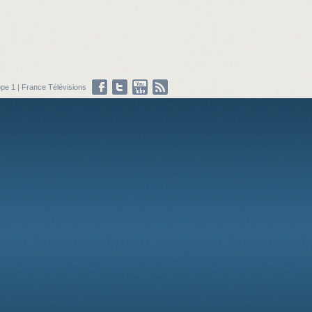
pe 1
|
France Télévisions